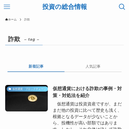
投資の総合情報
ホーム
詐欺
詐欺
– tag –
新着記事
人気記事
仮想通貨における詐欺の事例・対
仮想通貨・ブロックチェーン
策・対処法を紹介
仮想通貨は投資資産ですが、まだ
まだ他の投資に比べて歴史も浅く、
根拠となるデータが少ないことか
ら、投機性が高い部類ではありま